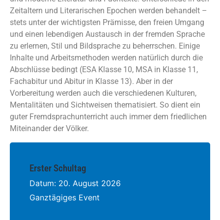
Zeitaltern und Literarischen Epochen werden behandelt –
stets unter der wichtigsten Prämisse, den freien Umgang
und einen lebendigen Austausch in der fremden Sprache
zu erlernen, Stil und Bildsprache zu beherrschen. Einige
Inhalte und Arbeitsmethoden werden natürlich durch die
Abschlüsse bedingt (ESA Klasse 10, MSA in Klasse 11,
Fachabitur und Abitur in Klasse 13). Aber in der
Vorbereitung werden auch die verschiedenen Kulturen,
Mentalitäten und Sichtweisen thematisiert. So dient ein
guter Fremdsprachunterricht auch immer dem friedlichen
Miteinander der Völker.
Erster Schultag
Datum:
20. August 2026
Ganztägiges Event